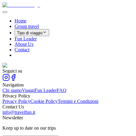
Home
Group travel
Tipo di viaggio
Fun Leader
About Us
Contact
Seguici su
Navigation
Chi siamo
Viaggi
Fun Leader
FAQ
Privacy Policy
Privacy Policy
Cookie Policy
Termini e Condizioni
Contact Us
info@travelfun.it
Newsletter
Keep up to date on our trips