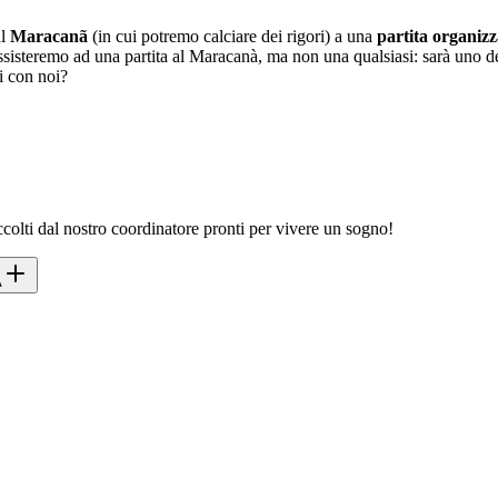
al
Maracanã
(in cui potremo calciare dei rigori) a una
partita organizz
 assisteremo ad una partita al Maracanà, ma non una qualsiasi: sarà uno d
ti con noi?
colti dal nostro coordinatore pronti per vivere un sogno!
A