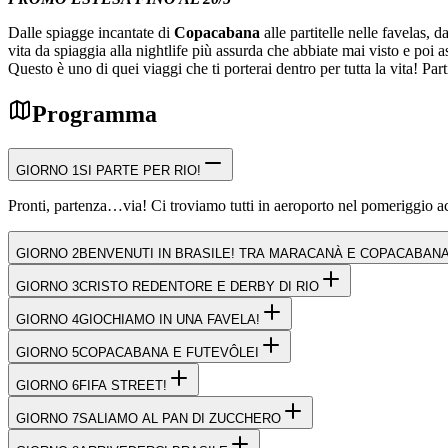
Dalle spiagge incantate di
Copacabana
alle partitelle nelle favelas, d
vita da spiaggia alla nightlife più assurda che abbiate mai visto e poi
Questo è uno di quei viaggi che ti porterai dentro per tutta la vita! Par
Programma
GIORNO 1
SI PARTE PER RIO!
Pronti, partenza…via! Ci troviamo tutti in aeroporto nel pomeriggio ac
GIORNO 2
BENVENUTI IN BRASILE! TRA MARACANÀ E COPACABAN
GIORNO 3
CRISTO REDENTORE E DERBY DI RIO
GIORNO 4
GIOCHIAMO IN UNA FAVELA!
GIORNO 5
COPACABANA E FUTEVÔLEI
GIORNO 6
FIFA STREET!
GIORNO 7
SALIAMO AL PAN DI ZUCCHERO