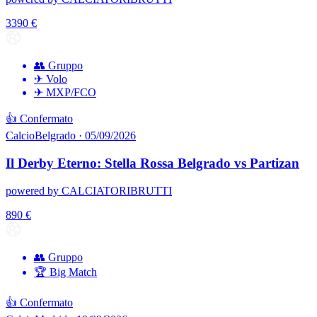
3390
€
👥 Gruppo
✈ Volo
✈ MXP/FCO
👍 Confermato
Calcio
Belgrado · 05/09/2026
Il Derby Eterno: Stella Rossa Belgrado vs Partizan
powered by CALCIATORIBRUTTI
890
€
👥 Gruppo
🏆 Big Match
👍 Confermato