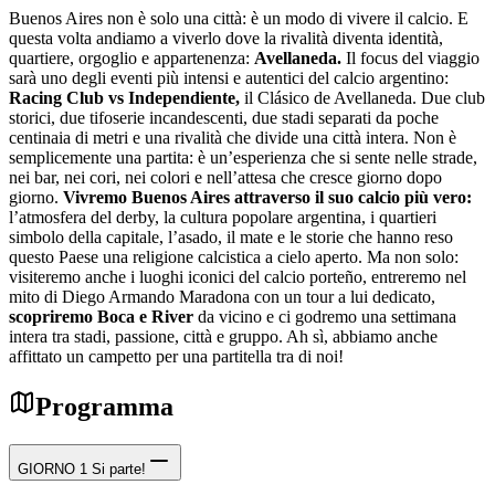
Buenos Aires non è solo una città: è un modo di vivere il calcio. E
questa volta andiamo a viverlo dove la rivalità diventa identità,
quartiere, orgoglio e appartenenza:
Avellaneda.
Il focus del viaggio
sarà uno degli eventi più intensi e autentici del calcio argentino:
Racing Club vs Independiente,
il Clásico de Avellaneda. Due club
storici, due tifoserie incandescenti, due stadi separati da poche
centinaia di metri e una rivalità che divide una città intera. Non è
semplicemente una partita: è un’esperienza che si sente nelle strade,
nei bar, nei cori, nei colori e nell’attesa che cresce giorno dopo
giorno.
Vivremo Buenos Aires attraverso il suo calcio più vero:
l’atmosfera del derby, la cultura popolare argentina, i quartieri
simbolo della capitale, l’asado, il mate e le storie che hanno reso
questo Paese una religione calcistica a cielo aperto. Ma non solo:
visiteremo anche i luoghi iconici del calcio porteño, entreremo nel
mito di Diego Armando Maradona con un tour a lui dedicato,
scopriremo Boca e River
da vicino e ci godremo una settimana
intera tra stadi, passione, città e gruppo. Ah sì, abbiamo anche
affittato un campetto per una partitella tra di noi!
Programma
GIORNO 1
Si parte!